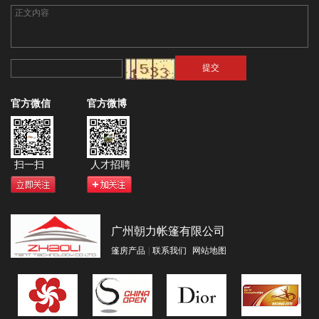
官方微信
官方微博
扫一扫
人才招聘
广州朝力帐篷有限公司
篷房产品
|
联系我们
网站地图