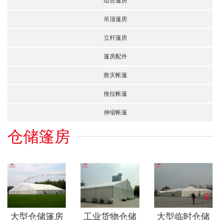
组合篷房
吊顶篷房
立杆篷房
篷房配件
救灾帐篷
推拉帐篷
伸缩帐篷
仓储篷房
大型仓储篷房
工业货物仓储
大型临时仓储