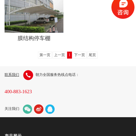
膜结构停车棚
第一页
上一页
1
下一页
尾页
联系我们
朝力全国服务热线点电话：
400-883-1623
关注我们: