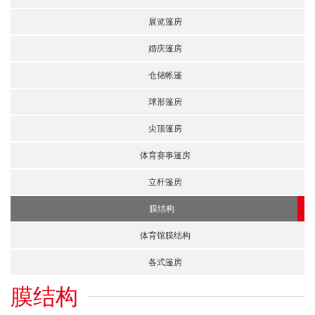
展览篷房
婚庆篷房
仓储帐篷
球形篷房
尖顶篷房
体育赛事篷房
立杆篷房
膜结构
体育馆膜结构
各式篷房
膜结构