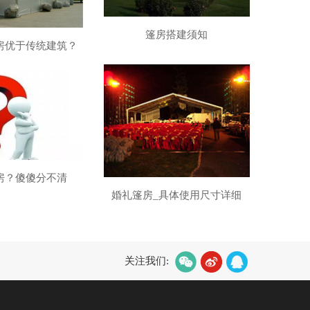
篷房搭建须知
房优于传统建筑？
房？傻傻分不清
婚礼篷房_具体使用尺寸详细
关注我们: