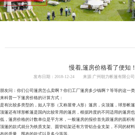
询
慢着,篷房价格看了便知
发布日期：2018-12-24 来源:广州朝力帐篷有限公
朋友问：你们公司篷房怎么卖啊？你们工厂篷房多少钱啊？等等的这一类
来科普一下篷房价格的计算方式：
是有比较多类型的，如人字形（又称屋脊,A形）篷房，尖顶篷，球形帐
顶篷还有球形帐篷是国内比较常用的篷房，根据跨度的不同适用的篷房也
低，篷房价格的计数单位是平方米，一般篷房的报价首先跟篷房的面积有
顶篷的款式就分为铁质支架、圆管铝架还有方管铝合金支架，不同的材料
布的质量、围布的款式以及多少等等。