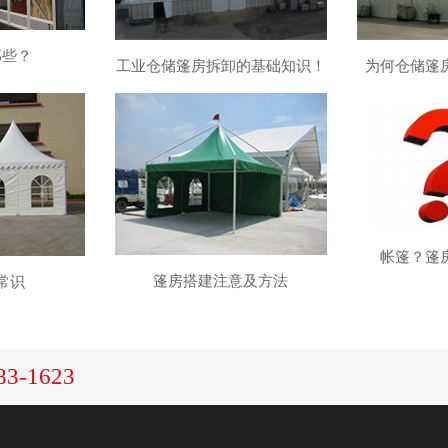
那些？
工业仓储篷房拆卸的基础知识！
为何仓储篷
帐篷？篷
篷房搭建注意及方法
常识
83-1623