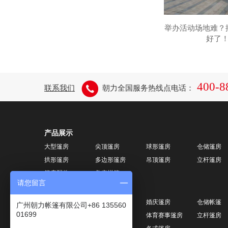
举办活动场地难？
好了
400-8
联系我们
朝力全国服务热线点电话：
产品展示
大型篷房
尖顶篷房
球形篷房
仓储篷房
拱形篷房
多边形篷房
吊顶篷房
立杆篷房
篷房配件
救灾帐篷
请您留言
应用案例
活动篷房
展览篷房
婚庆篷房
仓储帐篷
广州朝力帐篷有限公司+86 135560
01699
球形篷房
尖顶篷房
体育赛事篷房
立杆篷房