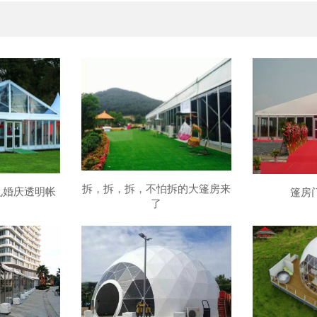
拆，拆，拆，不怕拆的大篷房来
礼婚庆透明帐
篷房
了