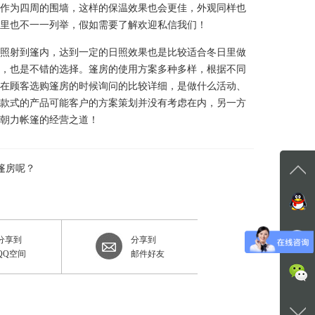
作为四周的围墙，这样的保温效果也会更佳，外观同样也
里也不一一列举，假如需要了解欢迎私信我们！
照射到篷内，达到一定的日照效果也是比较适合冬日里做
，也是不错的选择。篷房的使用方案多种多样，根据不同
在顾客选购篷房的时候询问的比较详细，是做什么活动、
款式的产品可能客户的方案策划并没有考虑在内，另一方
们朝力帐篷的经营之道！
篷房呢？
在线
在
分享到
分享到
QQ空间
邮件好友
咨询
+86-1