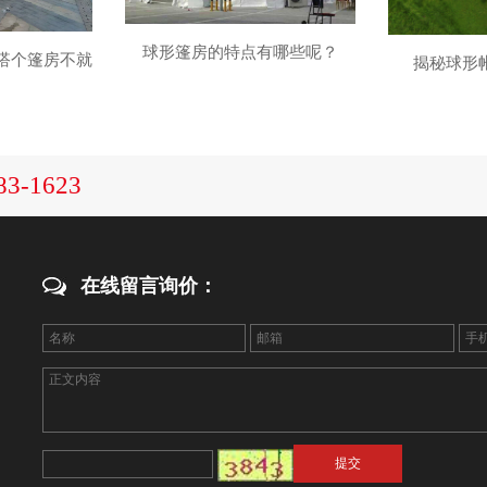
球形篷房的特点有哪些呢？
搭个篷房不就
揭秘球形
！
83-1623
在线留言询价：